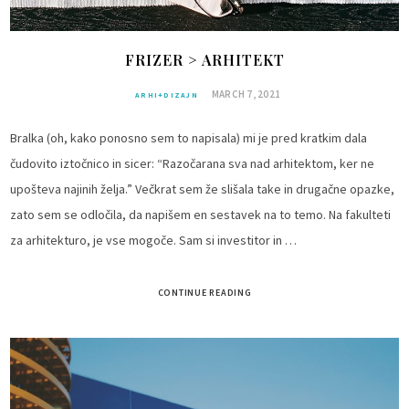
FRIZER > ARHITEKT
MARCH 7, 2021
ARHI+DIZAJN
Bralka (oh, kako ponosno sem to napisala) mi je pred kratkim dala
čudovito iztočnico in sicer: “Razočarana sva nad arhitektom, ker ne
upošteva najinih želja.” Večkrat sem že slišala take in drugačne opazke,
zato sem se odločila, da napišem en sestavek na to temo. Na fakulteti
za arhitekturo, je vse mogoče. Sam si investitor in …
CONTINUE READING