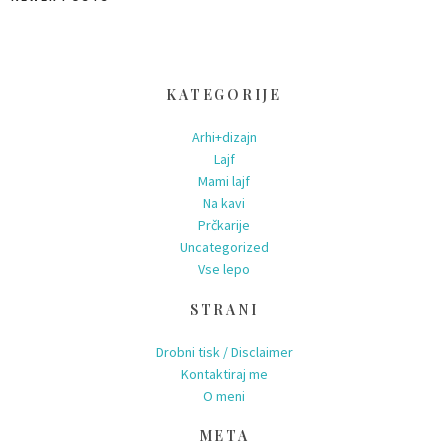
Posts
navigation
KATEGORIJE
Arhi+dizajn
Lajf
Mami lajf
Na kavi
Prčkarije
Uncategorized
Vse lepo
STRANI
Drobni tisk / Disclaimer
Kontaktiraj me
O meni
META