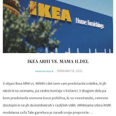
IKEA ARHI VS. MAMA II.DEL
FEBRUARY 18, 2021
ARHI+DIZAJN
V objavi Ikea ARHI vs. MAMA I.del sem vam predstavila izdelke, ki jih
nikoli ni na seznamu, pa vedno končajo v košarici. V drugem delu pa
bom predstavila osnovne kose pohištva, ki so vsestranski, cenovno
dostopni in se jih da kombinirati v različnih stilih. ARHImama izbira KIVIK
modularna zofa Tale garnitura je zaradi svoje preproste …