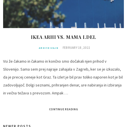
IKEA ARHI VS. MAMA I.DEL
FEBRUARY 18, 2021
ARHI+DIZAJN
Vsi že čakamo in čakamo in končno smo dočakali njen prihod v
Slovenijo. Sama sem prej najraje zahajala v Zagreb, ker se je izkazalo,
da je precej ceneje kot Graz. Ta izlet je bil prav toliko naporen kot je bil
zadovoljujoč. Dolgi seznami, prihranjen denar, ure nabiranja in izbiranja
in večna težava s prevozom. Ampak …
CONTINUE READING
NEWER POSTS