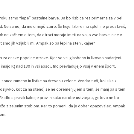
roku samo “lepe” pastelne barve. Da bo risbica res primerna za v bel
urd. Ne samo, da mu omejiš izbiro. Še huje. Izbire mu sploh ne predstaviš,
sploh ne začnem o tem, da otroci morajo imeti na voljo vse barve in ne v
smo jih vzljubili mi. Ampak so pa lepi na steni, kajne?
 za enake popolne otroke. Kjer so vsi glasbeno in likovno nadarjeni.
 imajo IQ nad 130 in vsi absolutno prevladujejo vsaj v enem športu.
 sonce rumeno in listke na drevesu zelene. Vendar tudi, ko Luka z
rozljivko, kot za na steno) se ne obremenjujem s tem, še manj pa s tem
atlo s pravili kako je prav in kako narobe ustvarjati, gotovo ne bo
 rožo z zelenim steblom. Ker to pomeni, da je dober opazovalec. Ampak
lom.