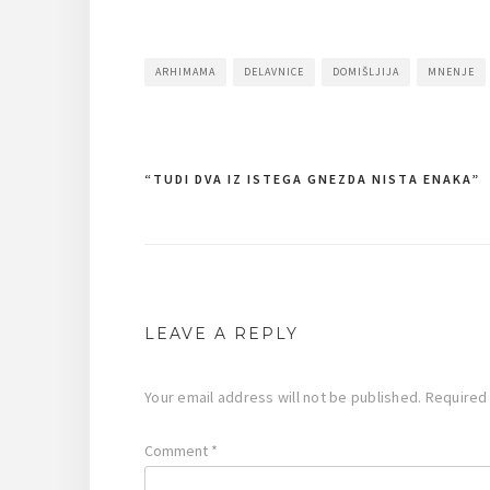
ARHIMAMA
DELAVNICE
DOMIŠLJIJA
MNENJE
“TUDI DVA IZ ISTEGA GNEZDA NISTA ENAKA”
Post
navigation
LEAVE A REPLY
Your email address will not be published.
Required
Comment
*