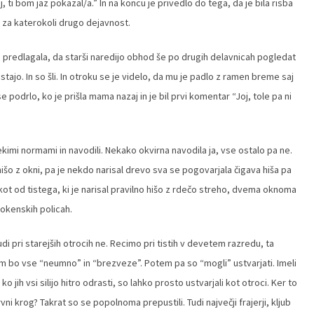
 ti bom jaz pokazal/a.” In na koncu je privedlo do tega, da je bila risba
 za katerokoli drugo dejavnost.
no predlagala, da starši naredijo obhod še po drugih delavnicah pogledat
tajo. In so šli. In otroku se je videlo, da mu je padlo z ramen breme saj
se podrlo, ko je prišla mama nazaj in je bil prvi komentar “Joj, tole pa ni
imi normami in navodili. Nekako okvirna navodila ja, vse ostalo pa ne.
 hišo z okni, pa je nekdo narisal drevo sva se pogovarjala čigava hiša pa
 kot od tistega, ki je narisal pravilno hišo z rdečo streho, dvema oknoma
a okenskih policah.
di pri starejših otrocih ne. Recimo pri tistih v devetem razredu, ta
 jim bo vse “neumno” in “brezveze”. Potem pa so “mogli” ustvarjati. Imeli
o jih vsi silijo hitro odrasti, so lahko prosto ustvarjali kot otroci. Ker to
ni krog? Takrat so se popolnoma prepustili. Tudi največji frajerji, kljub