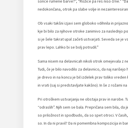
sonce rumene barve?”, “Rožice pa res niso črne.” “Daj,
nedokončana, otrok pa slabe volje in nezainteresiran
Ob vsaki takšni izjavi sem globoko vdihnila in prijaz
kje bi bilo za njihove otroke zanimivo za naslednjo pos
si je šele takrat upal začeti ustvarjati. Seveda se je v
prav lepo. Lahko bi se bolj potrudil.”
Sama nisem na delavnicah nikoli otrok omejevala z nek
Tudi, če je bilo navodilo za delavnico, da naj narišejo
je drevo in na koncu je bil izdelek prav toliko vreden
in vrati (saj si predstavljate kakšno). In še z rožami n
Pri otroškem ustvarjanju ne obstaja prav in narobe. Tu
“odraslih”. Njih sem se bala. Prepričana sem bila, da
so priložnost in spodbudo, da so spet otroci. V časih, k
so. In da ni pravil? Da ni pomembna kompozicija in barv