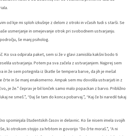
iala.
 od kje mi sploh izkušnje z delom z otroki in včasih tudi s starši. Se
naše usmerjanje in omejevanje otrok pri svobodnem ustvarjanju.
področju, še manj psiholog.
č. Ko sva odpirala paket, sem si že v glavi zamislila kakšni bodo ti
veselila ustvarjanja. Potem pa sva začela z ustvarjanjem. Najprej sem
va in že sem potegnila iz škatle še tempera barve, da jih je mešal
e črte in še manj enakomerno. Ampak sem mu dovolila ustvarjati in z
vo, je že.” čeprav je bil lonček samo malo popackan z barvo. Približno
Tukaj ne smeš.”, “Daj še tam do konca pobarvaj.”, “Kaj če bi naredil tukaj
no spominjala študentskih časov in delavnic. Ko še nisem imela svojih
, ki otrokom stojijo za hrbtom in govorijo “Do črte moraš.”, “A ni