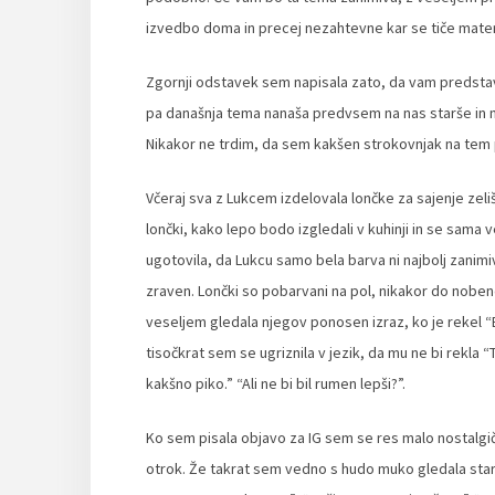
izvedbo doma in precej nezahtevne kar se tiče mater
Zgornji odstavek sem napisala zato, da vam predstavim
pa današnja tema nanaša predvsem na nas starše in 
Nikakor ne trdim, da sem kakšen strokovnjak na tem 
Včeraj sva z Lukcem izdelovala lončke za sajenje zeliš
lončki, kako lepo bodo izgledali v kuhinji in se sama 
ugotovila, da Lukcu samo bela barva ni najbolj zanimi
zraven. Lončki so pobarvani na pol, nikakor do noben
veseljem gledala njegov ponosen izraz, ko je rekel “E
tisočkrat sem se ugriznila v jezik, da mu ne bi rekla “
kakšno piko.” “Ali ne bi bil rumen lepši?”.
Ko sem pisala objavo za IG sem se res malo nostalgič
otrok. Že takrat sem vedno s hudo muko gledala starše