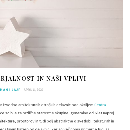
JALNOST IN NAŠI VPLIVI
MAMI LAJF
APRIL 8, 2021
in izvedbo arhitekturnih otroških delavnic pod okriljem
Centra
ice so bile za različne starostne skupine, generalno od 6.let naprej
rhitekture, prostorov in tudi bolj abstraktne o svetlobi, teksturah in
edstavim katero od delavnic, ker so večinoma primerne tudi za