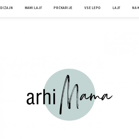
+DIZAJN
MAMI LAJF
PRČKARIJE
VSE LEPO
LAJF
NA 