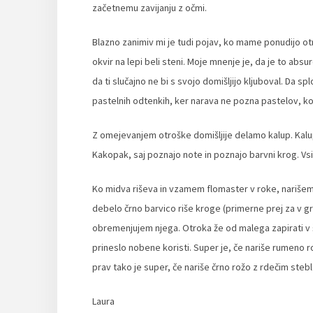
začetnemu zavijanju z očmi.
Blazno zanimiv mi je tudi pojav, ko mame ponudijo ot
okvir na lepi beli steni. Moje mnenje je, da je to abs
da ti slučajno ne bi s svojo domišljijo kljuboval. Da 
pastelnih odtenkih, ker narava ne pozna pastelov, kot 
Z omejevanjem otroške domišljije delamo kalup. Kalup
Kakopak, saj poznajo note in poznajo barvni krog. Vsi
Ko midva riševa in vzamem flomaster v roke, narišem
debelo črno barvico riše kroge (primerne prej za v g
obremenjujem njega. Otroka že od malega zapirati v šk
prineslo nobene koristi. Super je, če nariše rumeno
prav tako je super, če nariše črno rožo z rdečim steb
Laura