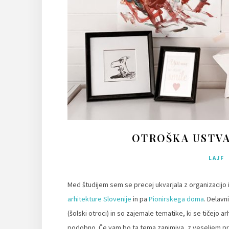
OTROŠKA USTVAR
LAJF
Med študijem sem se precej ukvarjala z organizacijo 
arhitekture Slovenije
in pa
Pionirskega doma
. Delavn
(šolski otroci) in so zajemale tematike, ki se tičejo a
podobno. Če vam bo ta tema zanimiva, z veseljem pr