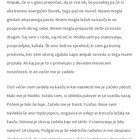
Ampak, če si v glavi prepričan, da je vse ok, še posebej pa če si
ekstremno energičen človek, tega pač ne moreš. Nisem mogla
gledati umazanega perila. Nisem mogla ležati na kavču in ne
pospraviti okrog sebe. Nisem mogla prepustiti skrbi za kosilo
drugim. Saj sem v redu, saj mi nič ni. Hodila sem po stanovanju,
pospravljala, kuhala. Šli smo tudi na sprehod, ki sem ga komaj
preživela, ker sem skoraj zgubila sapo ampak seveda si tega nisem
priznala. Ah kaj pa je to v primerjavi z devetim mesecem
nosečnosti. In en večer me je zadelo.
Tisti večer sem sedela na kavču in kar naenkrat me je začelo zebsti.
Malo me je hladilo. Vstala sem, si oblekla pulover in se usedla nazaj.
Potem je bilo še huje. Začelo me je tresti. Fizično. Nase sem
navlekla še eno toplo jopico, nogavice in odejo in tresoča ležala na
kavču. Simona je skoraj zadela kap od skrbi. V stanovanju je bilo
namreč 24 stopinj. Prižgal mi je še električni radiator in me obupano