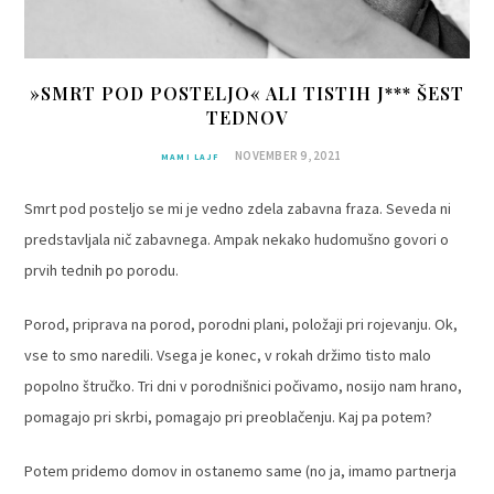
»SMRT POD POSTELJO« ALI TISTIH J*** ŠEST
TEDNOV
NOVEMBER 9, 2021
MAMI LAJF
Smrt pod posteljo se mi je vedno zdela zabavna fraza. Seveda ni
predstavljala nič zabavnega. Ampak nekako hudomušno govori o
prvih tednih po porodu.
Porod, priprava na porod, porodni plani, položaji pri rojevanju. Ok,
vse to smo naredili. Vsega je konec, v rokah držimo tisto malo
popolno štručko. Tri dni v porodnišnici počivamo, nosijo nam hrano,
pomagajo pri skrbi, pomagajo pri preoblačenju. Kaj pa potem?
Potem pridemo domov in ostanemo same (no ja, imamo partnerja