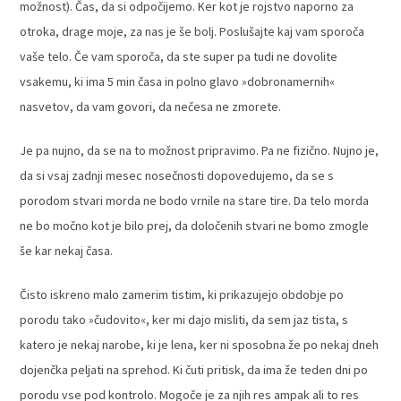
možnost). Čas, da si odpočijemo. Ker kot je rojstvo naporno za
otroka, drage moje, za nas je še bolj. Poslušajte kaj vam sporoča
vaše telo. Če vam sporoča, da ste super pa tudi ne dovolite
vsakemu, ki ima 5 min časa in polno glavo »dobronamernih«
nasvetov, da vam govori, da nečesa ne zmorete.
Je pa nujno, da se na to možnost pripravimo. Pa ne fizično. Nujno je,
da si vsaj zadnji mesec nosečnosti dopovedujemo, da se s
porodom stvari morda ne bodo vrnile na stare tire. Da telo morda
ne bo močno kot je bilo prej, da določenih stvari ne bomo zmogle
še kar nekaj časa.
Čisto iskreno malo zamerim tistim, ki prikazujejo obdobje po
porodu tako »čudovito«, ker mi dajo misliti, da sem jaz tista, s
katero je nekaj narobe, ki je lena, ker ni sposobna že po nekaj dneh
dojenčka peljati na sprehod. Ki čuti pritisk, da ima že teden dni po
porodu vse pod kontrolo. Mogoče je za njih res ampak ali to res