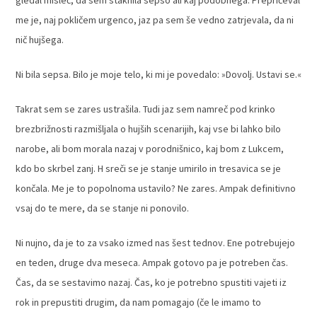
gledal misleč, da sem staknila sepso ali kaj podobnega. Prepričeval
me je, naj pokličem urgenco, jaz pa sem še vedno zatrjevala, da ni
nič hujšega.
Ni bila sepsa. Bilo je moje telo, ki mi je povedalo: »Dovolj. Ustavi se.«
Takrat sem se zares ustrašila. Tudi jaz sem namreč pod krinko
brezbrižnosti razmišljala o hujših scenarijih, kaj vse bi lahko bilo
narobe, ali bom morala nazaj v porodnišnico, kaj bom z Lukcem,
kdo bo skrbel zanj. H sreči se je stanje umirilo in tresavica se je
končala. Me je to popolnoma ustavilo? Ne zares. Ampak definitivno
vsaj do te mere, da se stanje ni ponovilo.
Ni nujno, da je to za vsako izmed nas šest tednov. Ene potrebujejo
en teden, druge dva meseca. Ampak gotovo pa je potreben čas.
Čas, da se sestavimo nazaj. Čas, ko je potrebno spustiti vajeti iz
rok in prepustiti drugim, da nam pomagajo (če le imamo to