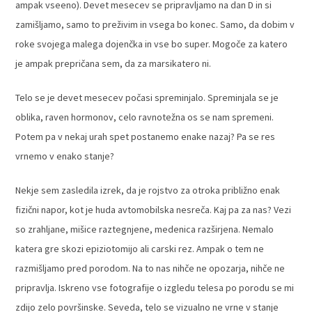
ampak vseeno). Devet mesecev se pripravljamo na dan D in si
zamišljamo, samo to preživim in vsega bo konec. Samo, da dobim v
roke svojega malega dojenčka in vse bo super. Mogoče za katero
je ampak prepričana sem, da za marsikatero ni.
Telo se je devet mesecev počasi spreminjalo. Spreminjala se je
oblika, raven hormonov, celo ravnotežna os se nam spremeni.
Potem pa v nekaj urah spet postanemo enake nazaj? Pa se res
vrnemo v enako stanje?
Nekje sem zasledila izrek, da je rojstvo za otroka približno enak
fizični napor, kot je huda avtomobilska nesreča. Kaj pa za nas? Vezi
so zrahljane, mišice raztegnjene, medenica razširjena. Nemalo
katera gre skozi epiziotomijo ali carski rez. Ampak o tem ne
razmišljamo pred porodom. Na to nas nihče ne opozarja, nihče ne
pripravlja. Iskreno vse fotografije o izgledu telesa po porodu se mi
zdijo zelo površinske. Seveda, telo se vizualno ne vrne v stanje