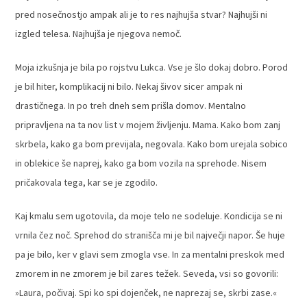
pred nosečnostjo ampak ali je to res najhujša stvar? Najhujši ni
izgled telesa. Najhujša je njegova nemoč.
Moja izkušnja je bila po rojstvu Lukca. Vse je šlo dokaj dobro. Porod
je bil hiter, komplikacij ni bilo. Nekaj šivov sicer ampak ni
drastičnega. In po treh dneh sem prišla domov. Mentalno
pripravljena na ta nov list v mojem življenju. Mama. Kako bom zanj
skrbela, kako ga bom previjala, negovala. Kako bom urejala sobico
in oblekice še naprej, kako ga bom vozila na sprehode. Nisem
pričakovala tega, kar se je zgodilo.
Kaj kmalu sem ugotovila, da moje telo ne sodeluje. Kondicija se ni
vrnila čez noč. Sprehod do stranišča mi je bil največji napor. Še huje
pa je bilo, ker v glavi sem zmogla vse. In za mentalni preskok med
zmorem in ne zmorem je bil zares težek. Seveda, vsi so govorili:
»Laura, počivaj. Spi ko spi dojenček, ne naprezaj se, skrbi zase.«