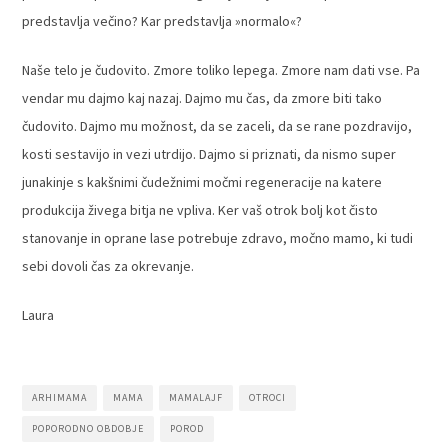
predstavlja večino? Kar predstavlja »normalo«?
Naše telo je čudovito. Zmore toliko lepega. Zmore nam dati vse. Pa
vendar mu dajmo kaj nazaj. Dajmo mu čas, da zmore biti tako
čudovito. Dajmo mu možnost, da se zaceli, da se rane pozdravijo,
kosti sestavijo in vezi utrdijo. Dajmo si priznati, da nismo super
junakinje s kakšnimi čudežnimi močmi regeneracije na katere
produkcija živega bitja ne vpliva. Ker vaš otrok bolj kot čisto
stanovanje in oprane lase potrebuje zdravo, močno mamo, ki tudi
sebi dovoli čas za okrevanje.
Laura
ARHIMAMA
MAMA
MAMALAJF
OTROCI
POPORODNO OBDOBJE
POROD